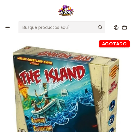
🚀 ¡Despachamos a todo Chile! Envío GRATIS a Regiones sobre
$100.000 y a RM sobre $35.000
Inicio
Juegos de Mesa
Competitivos
The Island - Español
AGOTADO