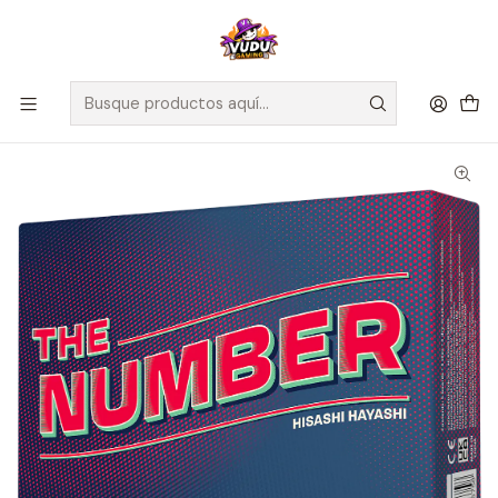
🚀 ¡Despachamos a todo Chile! Envío GRATIS a Regiones sobre
$100.000 y a RM sobre $35.000
Inicio
Juegos de Mesa
Competitivos
The Number - Español