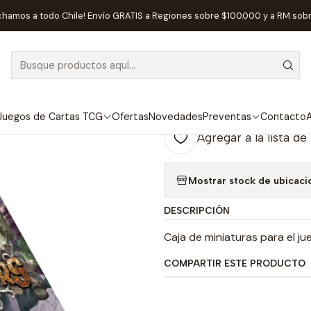
gos de Mesa
Cooperativos
The Path of the Adventurers - Caja d
chamos a todo Chile! Envío GRATIS a Regiones sobre $100.000 y a RM sob
|
AGOTADO
The Path of th
Miniaturas
Juegos de Cartas TCG
Ofertas
Novedades
Preventas
Contacto
A
Agregar a la lista de
Mostrar stock de ubicaci
DESCRIPCIÓN
Caja de miniaturas para el j
COMPARTIR ESTE PRODUCTO