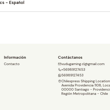
cs - Español
Comprar ahora
Información
Contáctanos
Contacto
vudugaming.cl@gmail.com
+56989127453
56989127453
Chilexpress Shipping Location
Avenida Providencia 1108, Loca
00000 Santiago - Providenci
Región Metropolitana - Chile