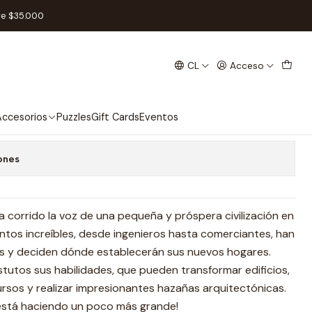
 Inglés
re $35.000
CL
Acceso
llagers - Expansión - Inglés
 favoritos
ccesorios
Puzzles
Gift Cards
Eventos
ones
ha corrido la voz de una pequeña y próspera civilización en
entos increíbles, desde ingenieros hasta comerciantes, han
los y deciden dónde establecerán sus nuevos hogares.
stutos sus habilidades, que pueden transformar edificios,
cursos y realizar impresionantes hazañas arquitectónicas.
está haciendo un poco más grande!