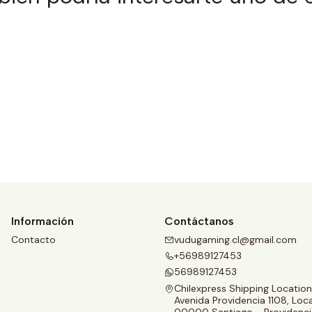
Ver detalles
Información
Contáctanos
Contacto
vudugaming.cl@gmail.com
+56989127453
56989127453
Chilexpress Shipping Location
Avenida Providencia 1108, Loca
00000 Santiago - Providenci