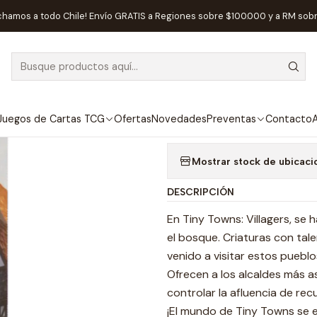
Juegos de Mesa
Expansiones
Tiny Towns: Villagers - Expansión -
chamos a todo Chile! Envío GRATIS a Regiones sobre $100.000 y a RM sob
|
AGOTADO
Tiny Towns: Vi
Agregar a la lista de
Juegos de Cartas TCG
Ofertas
Novedades
Preventas
Contacto
A
Mostrar stock de ubicaci
DESCRIPCIÓN
En Tiny Towns: Villagers, se 
el bosque. Criaturas con tal
venido a visitar estos pueb
Ofrecen a los alcaldes más a
controlar la afluencia de re
¡El mundo de Tiny Towns se 