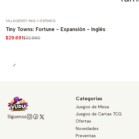
VILLAGERST-ING-1-EXP
|
AEG
-10%
Tiny Towns: Fortune - Expansión - Inglés
$29.691
$32.990
Categorías
Juegos de Mesa
Juegos de Cartas TCG
Síguenos
Ofertas
Novedades
Preventas