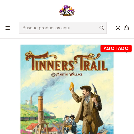
🚀 ¡Despachamos a todo Chile! Envío GRATIS a Regiones sobre
$100.000 y a RM sobre $35.000
Inicio
Juegos de Mesa
Competitivos
Tinners’ Trail - Español
AGOTADO