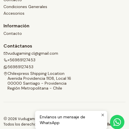
Condiciones Generales
Accesorios
Información
Contacto
Contáctanos
vudugaming.cl@gmail.com
+56989127453
56989127453
Chilexpress Shipping Location
Avenida Providencia 1108, Local 16
00000 Santiago - Providencia
Región Metropolitana - Chile
Envíanos un mensaje de
2026 Vudugaming.
WhatsApp
Todos los derechos reservados.
Desarrollado por Jumpseller
.