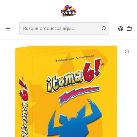
🚀 ¡Despachamos a todo Chile! Envío GRATIS a Regiones sobre
$100.000 y a RM sobre $35.000
Inicio
Juegos de Mesa
Editorial
Fractal
Toma 6! Edición 30 Aniversario - Español