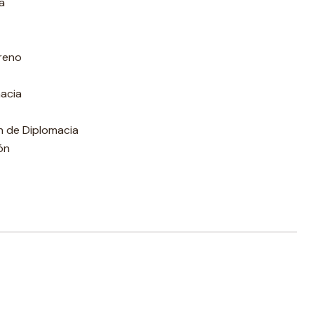
a
rreno
acia
n de Diplomacia
ón