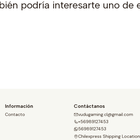
ién podría interesarte uno de 
Ver detalles
Información
Contáctanos
Contacto
vudugaming.cl@gmail.com
+56989127453
56989127453
Chilexpress Shipping Location