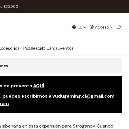
spañol
re $35.000
CL
Acceso
rukhan - Stroganov - Español
 favoritos
ccesorios
Puzzles
Gift Cards
Eventos
ones
as de preventa
AQUÍ
da, puedes escribirnos a vudugaming.cl@gmail.com
gram
za siberiana en esta expansión para Stroganov. Cuando