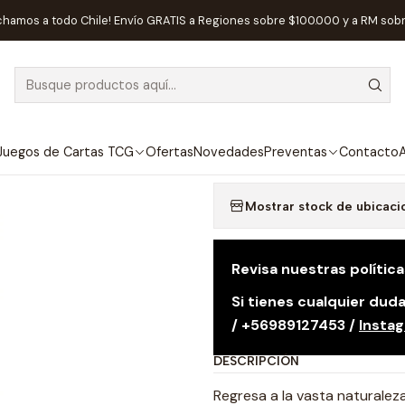
Preventas
Maldito Games
Preventa - Turukhan - Stroganov - E
chamos a todo Chile! Envío GRATIS a Regiones sobre $100.000 y a RM sob
|
DISPONIBLE
Preventa - Tu
Agregar a la lista de
Juegos de Cartas TCG
Ofertas
Novedades
Preventas
Contacto
A
Mostrar stock de ubicaci
Revisa nuestras polític
Si tienes cualquier du
/ +56989127453 /
Insta
DESCRIPCIÓN
Regresa a la vasta naturale