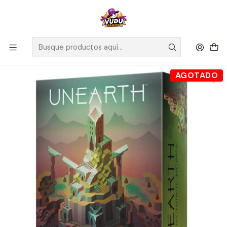
🚀 ¡Despachamos a todo Chile! Envío GRATIS a Regiones sobre
$100.000 y a RM sobre $35.000
Inicio
Juegos de Mesa
Unearth - Juego de Mesa - Español
AGOTADO