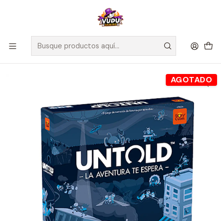
🚀 ¡Despachamos a todo Chile! Envío GRATIS a Regiones sobre
$100.000 y a RM sobre $35.000
Inicio
Juegos de Mesa
Familiares
Untold: La Aventura Te Espera - Español
AGOTADO