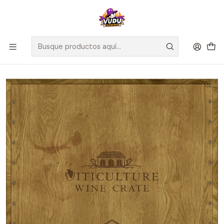
🚀 ¡Despachamos a todo Chile! Envío GRATIS a Regiones sobre
$100.000 y a RM sobre $35.000
Inicio
Juegos de Mesa
Editorial
Maldito Games
Viticulture World - Español