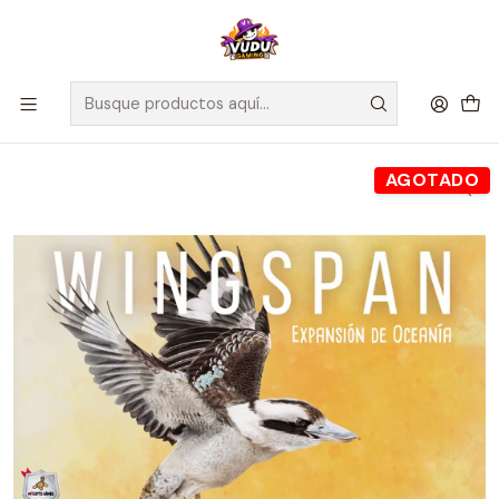
🚀 ¡Despachamos a todo Chile! Envío GRATIS a Regiones sobre
$100.000 y a RM sobre $35.000
Inicio
Juegos de Mesa
Editorial
Maldito Games
Wingspan Expansión Oceanía - Español
AGOTADO