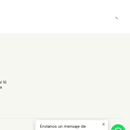
l 16
a
Envíanos un mensaje de