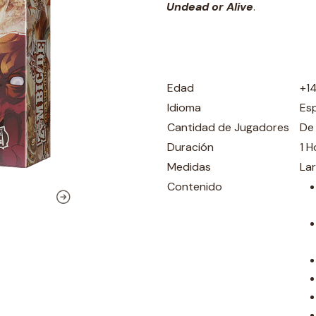
Undead or Alive
.
Edad
+1
Idioma
Es
Cantidad de Jugadores
De 
Duración
1 H
Medidas
La
Contenido