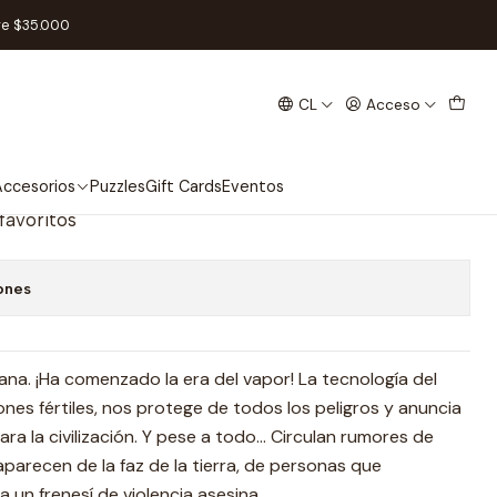
ns - Español
re $35.000
CL
Acceso
ead or Alive Gears & Guns -
ccesorios
Puzzles
Gift Cards
Eventos
 favoritos
ones
na. ¡Ha comenzado la era del vapor! La tecnología del
nes fértiles, nos protege de todos los peligros y anuncia
ra la civilización. Y pese a todo... Circulan rumores de
parecen de la faz de la tierra, de personas que
un frenesí de violencia asesina.