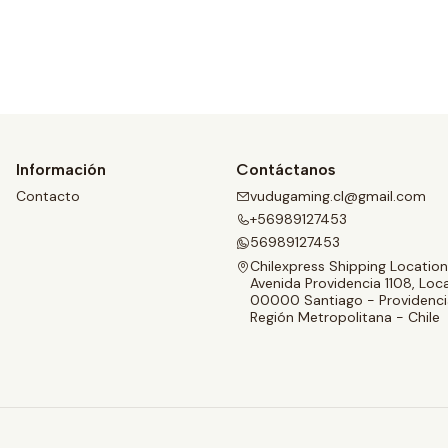
Ver detalles
Información
Contáctanos
Contacto
vudugaming.cl@gmail.com
+56989127453
56989127453
Chilexpress Shipping Location
Avenida Providencia 1108, Loca
00000 Santiago - Providenci
Región Metropolitana - Chile