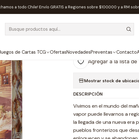
os de Mesa
Cooperativos
Zombicide Undead or Alive Gears & Gu
chamos a todo Chile! Envío GRATIS a Regiones sobre $100.000 y a RM sob
|
AGOTADO
Zombicide Und
Español
Juegos de Cartas TCG
Ofertas
Novedades
Preventas
Contacto
A
Agregar a la lista de
Mostrar stock de ubicaci
DESCRIPCIÓN
Vivimos en el mundo del maña
vapor puede llevarnos a regio
la llegada de una nueva era pa
pueblos fronterizos que desa
enloquecen y se abandonan a 