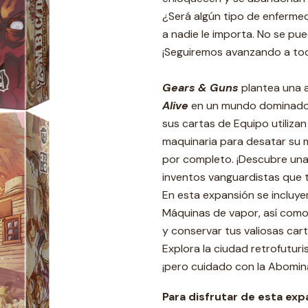
¿Será algún tipo de enfermed
a nadie le importa. No se pu
¡Seguiremos avanzando a tod
Gears & Guns
plantea una 
Alive
en un mundo dominado p
sus cartas de Equipo utiliza
maquinaria para desatar su 
por completo. ¡Descubre una 
inventos vanguardistas que t
En esta expansión se incluy
Máquinas de vapor, así como 
y conservar tus valiosas car
Explora la ciudad retrofutur
¡pero cuidado con la Abomin
Para disfrutar de esta exp