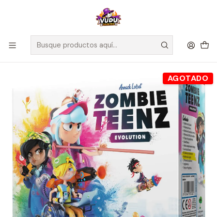
🚀 ¡Despachamos a todo Chile! Envío GRATIS a Regiones sobre
$100.000 y a RM sobre $35.000
Inicio
Juegos de Mesa
Competitivos
Zombie Teenz Evolution - Español
AGOTADO