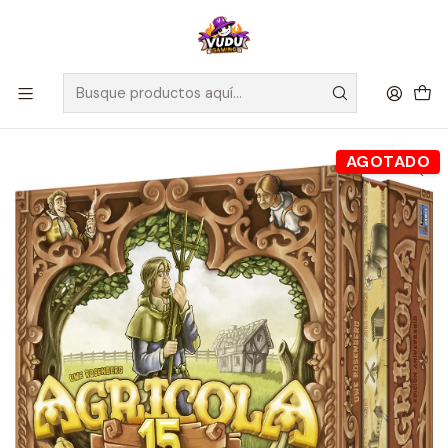
🚀 ¡Despachamos a todo Chile! Envío GRATIS a Regiones sobre
$100.000 y a RM sobre $35.000
Inicio
Juegos de Mesa
Competitivos
Agricola 15 Aniversario - Español
AGOTADO