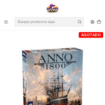
🚀 ¡Despachamos a todo Chile! Envío GRATIS a Regiones sobre
$100.000 y a RM sobre $35.000
Inicio
Juegos de Mesa
Editorial
Devir
Anno 1800 - Español
AGOTADO