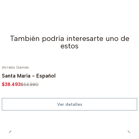
También podría interesarte uno de
estos
|
Arrakis Games
AGOTADO
-30%
Santa María - Español
$38.493
$54.990
Ver detalles