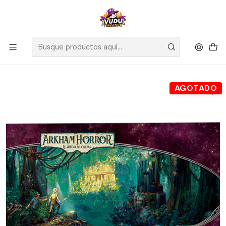
🚀 ¡Despachamos a todo Chile! Envío GRATIS a Regiones sobre
$100.000 y a RM sobre $35.000
Inicio
Juegos de Mesa
Editorial
Fantasy Flight
Arkham Horror LCG - Expansión Regreso a la era Olvidada -
Español
AGOTADO