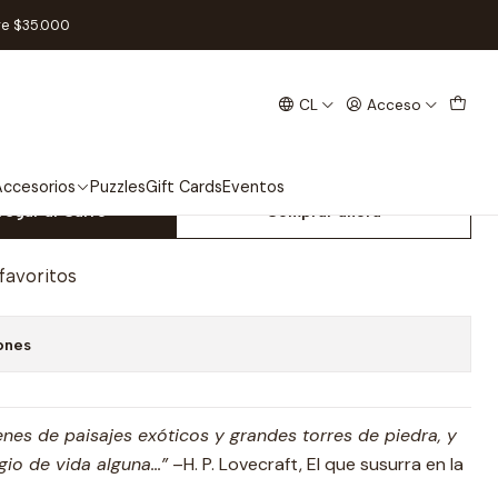
exp. de Campaña - Español
re $35.000
CL
Acceso
 LCG Las Llaves Escarlata
ña - Español
ccesorios
Puzzles
Gift Cards
Eventos
regar al Carro
Comprar ahora
 favoritos
ones
nes de paisajes exóticos y grandes torres de piedra, y
io de vida alguna...”
–H. P. Lovecraft, El que susurra en la