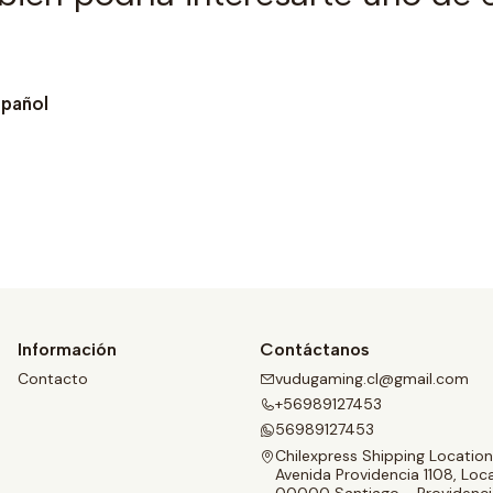
spañol
Ver detalles
Información
Contáctanos
Contacto
vudugaming.cl@gmail.com
+56989127453
56989127453
Chilexpress Shipping Location
Avenida Providencia 1108, Loca
00000 Santiago - Providenci