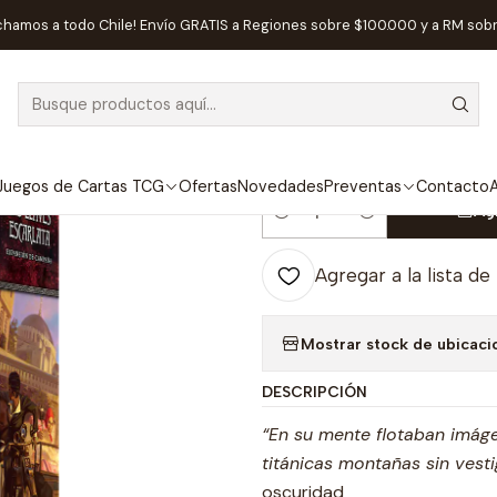
Editorial
Fantasy Flight
Arkham Horror LCG Las Llaves Escarlata 
chamos a todo Chile! Envío GRATIS a Regiones sobre $100.000 y a RM sob
|
Arkham Horror
exp. de Campa
Juegos de Cartas TCG
Ofertas
Novedades
Preventas
Contacto
A
Ag
Cantidad
Agregar a la lista de
Mostrar stock de ubicaci
DESCRIPCIÓN
“En su mente flotaban imáge
titánicas montañas sin vestig
oscuridad