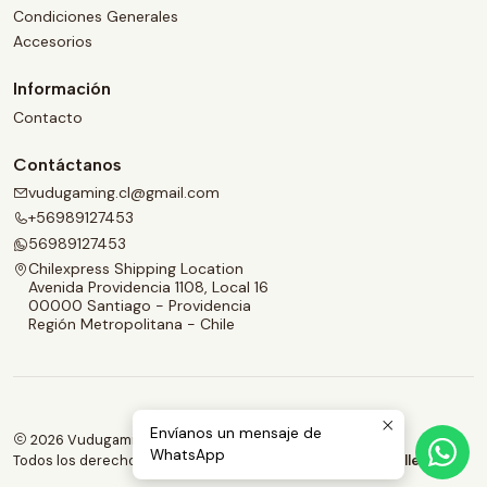
Condiciones Generales
Accesorios
Información
Contacto
Contáctanos
vudugaming.cl@gmail.com
+56989127453
56989127453
Chilexpress Shipping Location
Avenida Providencia 1108, Local 16
00000 Santiago - Providencia
Región Metropolitana - Chile
Envíanos un mensaje de
2026 Vudugaming.
WhatsApp
Todos los derechos reservados.
Desarrollado por Jumpseller
.