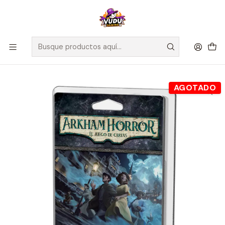
🚀 ¡Despachamos a todo Chile! Envío GRATIS a Regiones sobre
$100.000 y a RM sobre $35.000
Inicio
Juegos de Mesa
Editorial
Fantasy Flight
Arkham Horror LCG La Guerra de los Dioses Exteriores -
Español
AGOTADO