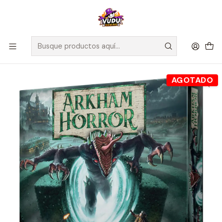
🚀 ¡Despachamos a todo Chile! Envío GRATIS a Regiones sobre
$100.000 y a RM sobre $35.000
Inicio
Juegos de Mesa
Expansiones
Arkham Horror: Secretos de la Orden - Español
AGOTADO