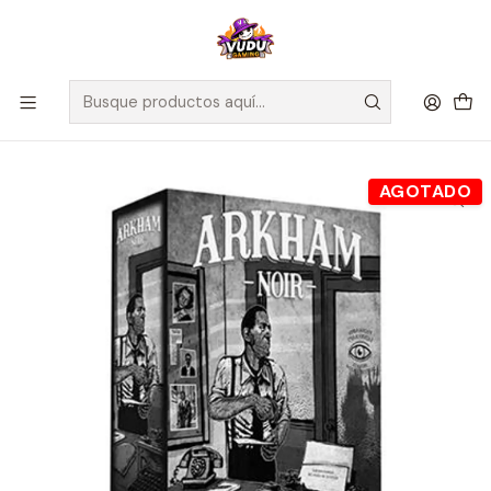
🚀 ¡Despachamos a todo Chile! Envío GRATIS a Regiones sobre
$100.000 y a RM sobre $35.000
Inicio
Juegos de Mesa
Cartas
Arkhan Noir Caso 1: Los Asesinatos del Culto de la Bruja -
Español
AGOTADO