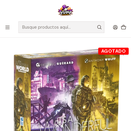
🚀 ¡Despachamos a todo Chile! Envío GRATIS a Regiones sobre
$100.000 y a RM sobre $35.000
Inicio
Juegos de Mesa
Competitivos
It’s a Wonderful World - Expansión Auge y Corrupción -
Español
AGOTADO