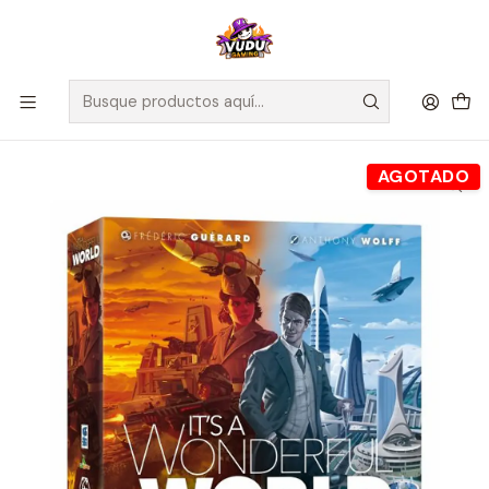
🚀 ¡Despachamos a todo Chile! Envío GRATIS a Regiones sobre
$100.000 y a RM sobre $35.000
Inicio
Juegos de Mesa
Competitivos
Its a Wonderful World - Español
AGOTADO