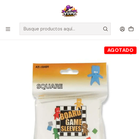
🚀 ¡Despachamos a todo Chile! Envío GRATIS a Regiones sobre
$100.000 y a RM sobre $35.000
Inicio
Accesorios
Protectores de Cartas
Board Game Sleeves - Protectores 70x70 mm - Square
AGOTADO