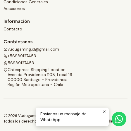
Condiciones Generales
Accesorios
Información
Contacto
Contáctanos
vudugaming.cl@gmail.com
+56989127453
56989127453
Chilexpress Shipping Location
Avenida Providencia 1108, Local 16
00000 Santiago - Providencia
Región Metropolitana - Chile
Envíanos un mensaje de
2026 Vudugaming.
WhatsApp
Todos los derechos reservados.
Desarrollado por Jumpseller
.