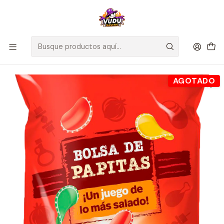
🚀 ¡Despachamos a todo Chile! Envío GRATIS a Regiones sobre
$100.000 y a RM sobre $35.000
Inicio
Juegos de Mesa
Competitivos
Bolsa de Papitas - Español
AGOTADO