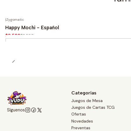
|
Zygomatic
-20%
Happy Mochi - Español
$9.592
$11.990
Cantidad
Categorías
Juegos de Mesa
Juegos de Cartas TCG
Síguenos
Ofertas
Novedades
Preventas