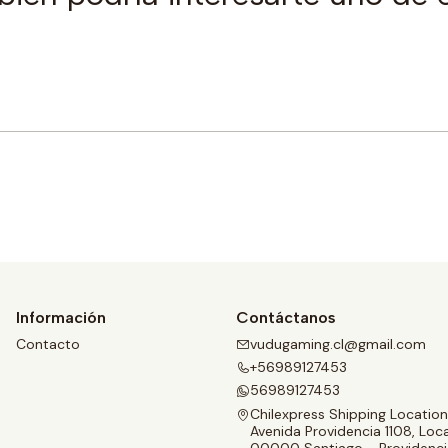
Comprar ahora
Información
Contáctanos
Contacto
vudugaming.cl@gmail.com
+56989127453
56989127453
Chilexpress Shipping Location
Avenida Providencia 1108, Loca
00000 Santiago - Providenci