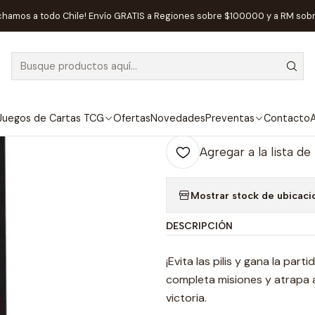
Inicio
Juegos de Mesa
Familiares
PILI PILI - Español
chamos a todo Chile! Envío GRATIS a Regiones sobre $100.000 y a RM sob
|
PILI PILI - Esp
Ag
Juegos de Cartas TCG
Ofertas
Novedades
Preventas
Contacto
A
Cantidad
Agregar a la lista de
Mostrar stock de ubicaci
DESCRIPCIÓN
¡Evita las pilis y gana la pa
completa misiones y atrapa a 
victoria.