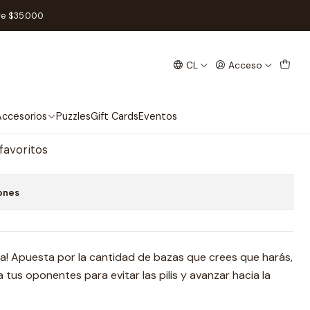
re $35.000
CL
Acceso
añol
regar al Carro
Comprar ahora
ccesorios
Puzzles
Gift Cards
Eventos
 favoritos
ones
rtida! Apuesta por la cantidad de bazas que crees que harás,
tus oponentes para evitar las pilis y avanzar hacia la