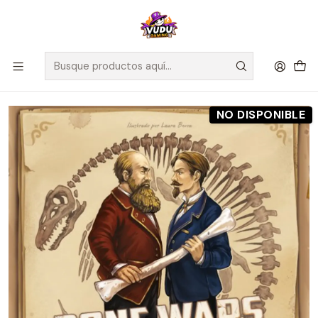
🚀 ¡Despachamos a todo Chile! Envío GRATIS a Regiones sobre
$100.000 y a RM sobre $35.000
Inicio
Preventas
Maldito Games
Preventa - Bone Wars - Español
NO DISPONIBLE