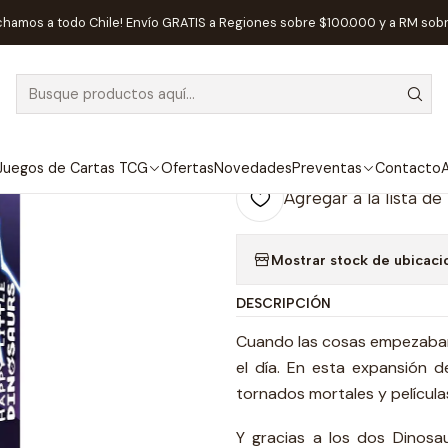
egos de Mesa
Competitivos
Happy Little Dinosaurs Exp. para 5-
chamos a todo Chile! Envío GRATIS a Regiones sobre $100.000 y a RM sob
|
AGOTADO
Happy Little D
Español
Juegos de Cartas TCG
Ofertas
Novedades
Preventas
Contacto
A
Agregar a la lista de
Mostrar stock de ubicaci
DESCRIPCIÓN
Cuando las cosas empezaban 
el día. En esta expansión d
tornados mortales y película
Y gracias a los dos Dinosau