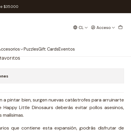
6 - Español
re $35.000
CL
Acceso
inosaurs Exp. para 5-6 -
ccesorios
Puzzles
Gift Cards
Eventos
 favoritos
ones
a pintar bien, surgen nuevas catástrofes para arruinarte
e Happy Little Dinosaurs deberás evitar pollos asesinos,
s malísimas.
rios que contiene esta expansión, ¡podrás disfrutar de