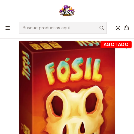
🚀 ¡Despachamos a todo Chile! Envío GRATIS a Regiones sobre
$100.000 y a RM sobre $35.000
Inicio
Juegos de Mesa
Competitivos
Fósil - Español
AGOTADO