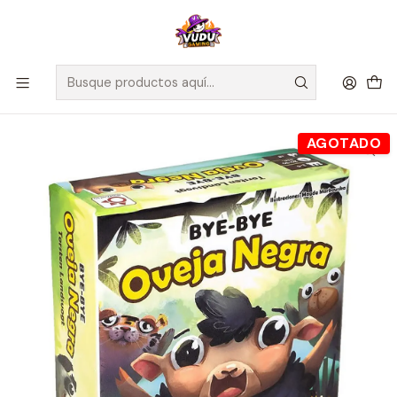
🚀 ¡Despachamos a todo Chile! Envío GRATIS a Regiones sobre
$100.000 y a RM sobre $35.000
Inicio
Juegos de Mesa
Familiares
Bye Bye Oveja Negra - Español
AGOTADO