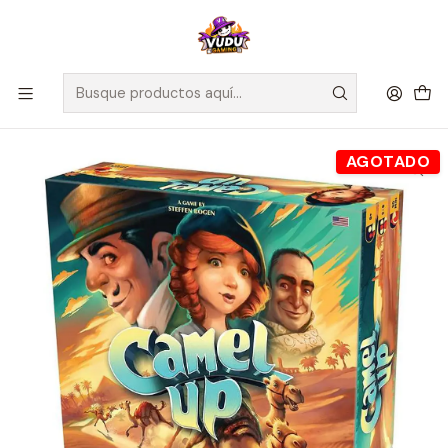
🚀 ¡Despachamos a todo Chile! Envío GRATIS a Regiones sobre
$100.000 y a RM sobre $35.000
Inicio
Juegos de Mesa
Editorial
MasQueOca
Camel Up 2.0 - Español
AGOTADO