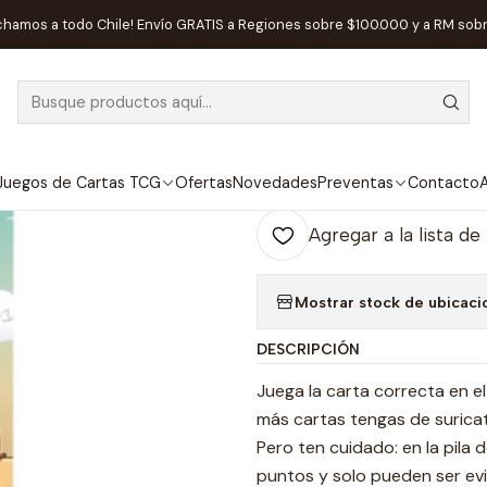
icio
Juegos de Mesa
Editorial
Fractal
Carrera Carroña - Españ
chamos a todo Chile! Envío GRATIS a Regiones sobre $100.000 y a RM sob
|
Carrera Carro
Ag
Juegos de Cartas TCG
Ofertas
Novedades
Preventas
Contacto
A
Cantidad
Agregar a la lista de
Mostrar stock de ubicaci
DESCRIPCIÓN
Juega la carta correcta en e
más cartas tengas de suricata
Pero ten cuidado: en la pila
puntos y solo pueden ser ev