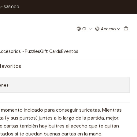
ol
re $35.000
CL
Acceso
ña - Español
regar al Carro
Comprar ahora
ccesorios
Puzzles
Gift Cards
Eventos
 favoritos
ones
l momento indicado para conseguir suricatas. Mientras
 (y sus puntos) juntes a lo largo de la partida, mejor.
 de cartas también hay buitres al acecho que te quitan
itados si te quedan buenas cartas en la mano.