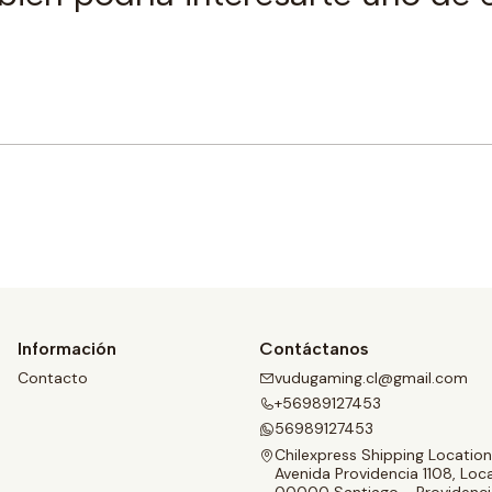
Comprar ahora
Información
Contáctanos
Contacto
vudugaming.cl@gmail.com
+56989127453
56989127453
Chilexpress Shipping Location
Avenida Providencia 1108, Loca
00000 Santiago - Providenci