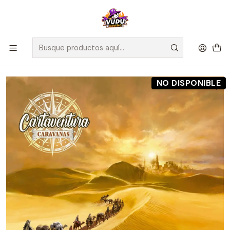
🚀 ¡Despachamos a todo Chile! Envío GRATIS a Regiones sobre
$100.000 y a RM sobre $35.000
Inicio
Preventas
Maldito Games
Preventa - Cartaventura Caravanas - Español
NO DISPONIBLE