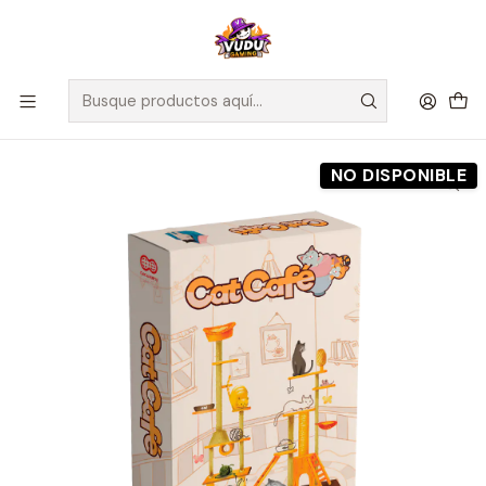
🚀 ¡Despachamos a todo Chile! Envío GRATIS a Regiones sobre
$100.000 y a RM sobre $35.000
Inicio
Preventas
Maldito Games
Preventa - CAT CAFÉ - Español
NO DISPONIBLE