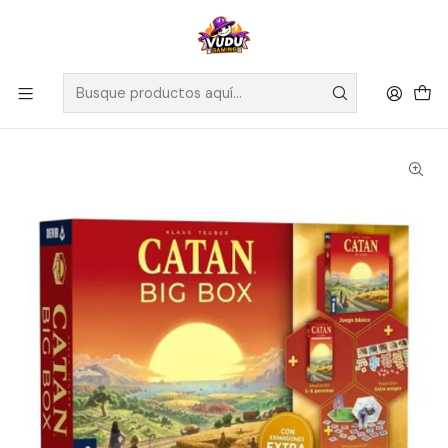
🚀 ¡Despachamos a todo Chile! Envío GRATIS a Regiones sobre
$100.000 y a RM sobre $35.000
Inicio
Juegos de Mesa
Editorial
Devir
Catan Big Box - Español