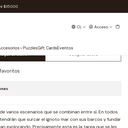
res - Español
re $35.000
CL
Acceso
ón Piratas y Exploradores -
ccesorios
Puzzles
Gift Cards
Eventos
regar al Carro
Comprar ahora
 favoritos
ones
e varios escenarios que se combinan entre sí. En todos
 tendrán que surcar el ignoto mar con sus barcos y fundar
yan explorando. Precisamente esta es la tarea que se les