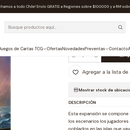
s de Mesa
Editorial
Devir
Catan: Expansión Piratas y Explorado
chamos a todo Chile! Envío GRATIS a Regiones sobre $100.000 y a RM sob
|
Catan: Expansi
Español
Juegos de Cartas TCG
Ofertas
Novedades
Preventas
Contacto
A
Ag
Cantidad
Agregar a la lista de
Mostrar stock de ubicaci
DESCRIPCIÓN
Esta expansión se compone d
los escenarios los jugadores
poblados en las islas que va