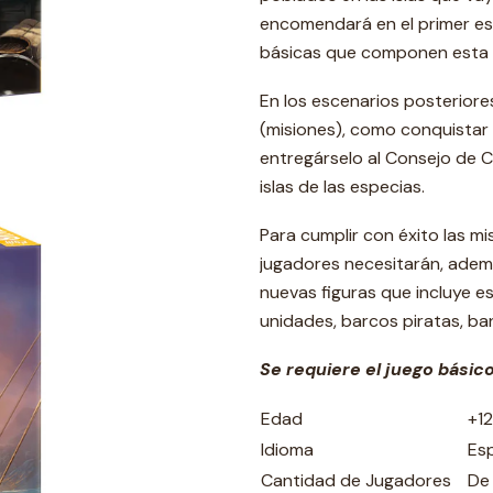
encomendará en el primer esc
básicas que componen esta 
En los escenarios posteriore
(misiones), como conquistar 
entregárselo al Consejo de C
islas de las especias.
Para cumplir con éxito las m
jugadores necesitarán, ademá
nuevas figuras que incluye e
unidades, barcos piratas, b
Se requiere el juego bási
Edad
+12
Idioma
Es
Cantidad de Jugadores
De 