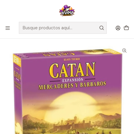
🚀 ¡Despachamos a todo Chile! Envío GRATIS a Regiones sobre
$100.000 y a RM sobre $35.000
Inicio
Juegos de Mesa
Editorial
Devir
Catan - Expansión Mercaderes y Barbaros - Español