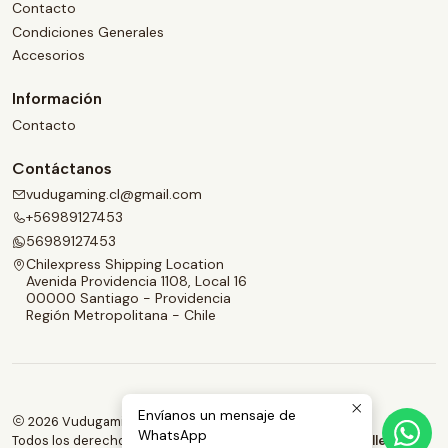
Contacto
Condiciones Generales
Accesorios
Información
Contacto
Contáctanos
vudugaming.cl@gmail.com
+56989127453
56989127453
Chilexpress Shipping Location
Avenida Providencia 1108, Local 16
00000 Santiago - Providencia
Región Metropolitana - Chile
Envíanos un mensaje de
2026 Vudugaming.
WhatsApp
Todos los derechos reservados.
Desarrollado por Jumpseller
.