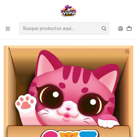
🚀 ¡Despachamos a todo Chile! Envío GRATIS a Regiones sobre
$100.000 y a RM sobre $35.000
Inicio
Juegos de Mesa
Editorial
Maldito Games
CatBox - Español