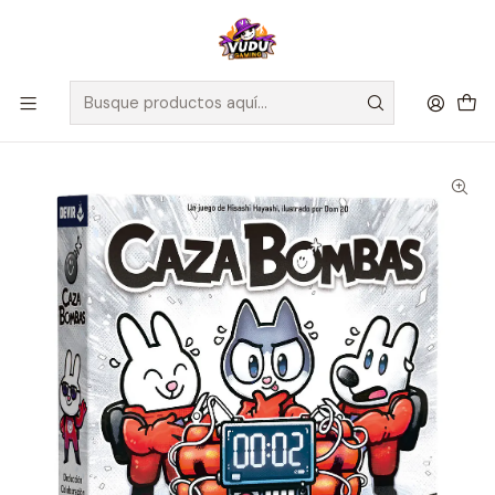
🚀 ¡Despachamos a todo Chile! Envío GRATIS a Regiones sobre
$100.000 y a RM sobre $35.000
Inicio
Juegos de Mesa
Cooperativos
Caza Bombas - Español