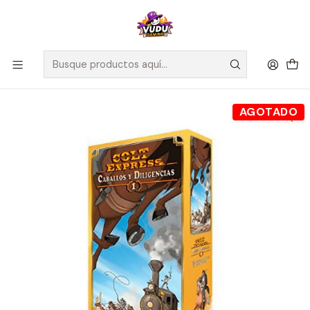
🚀 ¡Despachamos a todo Chile! Envío GRATIS a Regiones sobre
$100.000 y a RM sobre $35.000
Inicio
Juegos de Mesa
Editorial
Devir
Colt Express: Caballos y Diligencias - Español
AGOTADO