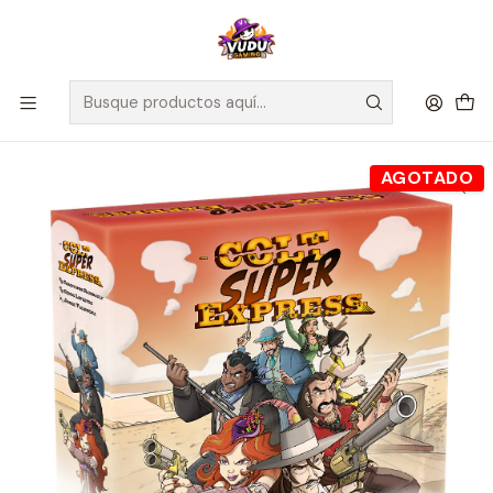
🚀 ¡Despachamos a todo Chile! Envío GRATIS a Regiones sobre
$100.000 y a RM sobre $35.000
Inicio
Juegos de Mesa
Competitivos
Colt Super Express - Español
AGOTADO