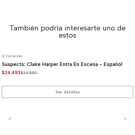
También podría interesarte uno de
estos
|
2 Tomatoes
AGOTADO
-30%
Suspects: Claire Harper Entra En Escena - Español
$24.493
$34.990
Ver detalles