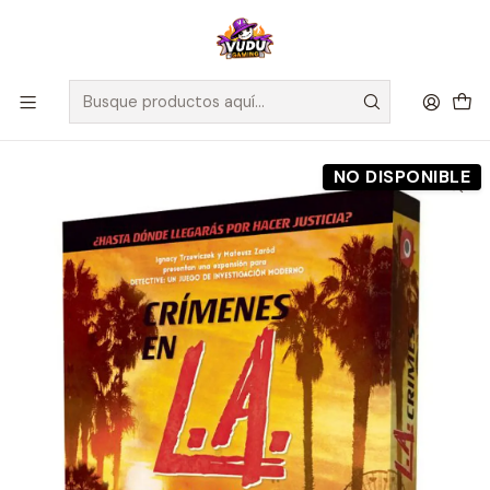
🚀 ¡Despachamos a todo Chile! Envío GRATIS a Regiones sobre
$100.000 y a RM sobre $35.000
Inicio
Preventas
Maldito Games
Preventa - Detective - Expansión Crímenes en LA - Español
NO DISPONIBLE