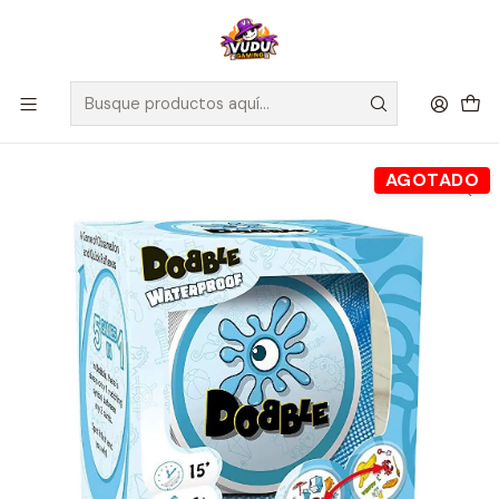
🚀 ¡Despachamos a todo Chile! Envío GRATIS a Regiones sobre
$100.000 y a RM sobre $35.000
Inicio
Juegos de Mesa
Competitivos
Dobble Impermeable - Juego de Mesa - Español
AGOTADO