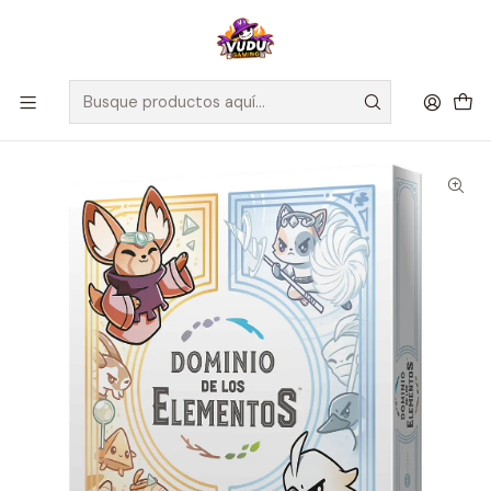
🚀 ¡Despachamos a todo Chile! Envío GRATIS a Regiones sobre
$100.000 y a RM sobre $35.000
Inicio
Juegos de Mesa
Expansiones
Dominio de los Elementos - Arena y Viento - Español