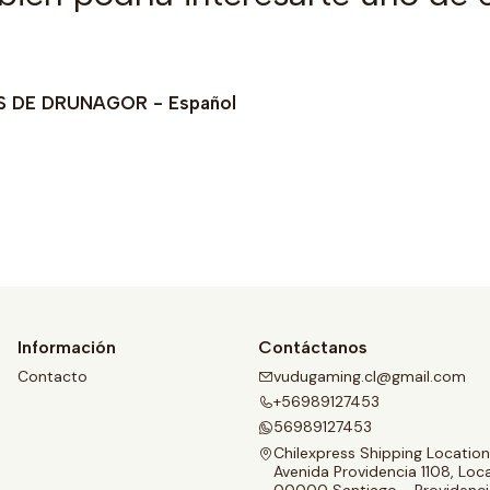
 DE DRUNAGOR - Español
Ver detalles
Información
Contáctanos
Contacto
vudugaming.cl@gmail.com
+56989127453
56989127453
Chilexpress Shipping Location
Avenida Providencia 1108, Loca
00000 Santiago - Providenci