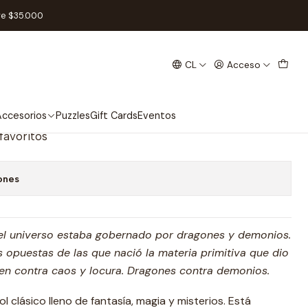
ol
re $35.000
CL
Acceso
 de Jubilo y Violencia -
ccesorios
Puzzles
Gift Cards
Eventos
 favoritos
ones
 el universo estaba gobernado por dragones y demonios.
s opuestas de las que nació la materia primitiva que dio
en contra caos y locura. Dragones contra demonios.
l clásico lleno de fantasía, magia y misterios. Está