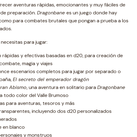
recer aventuras rápidas, emocionantes y muy fáciles de
 de preparación.
Dragonbane
es un juego donde hay
s como para combates brutales que pongan a prueba a los
ados.
 necesitas para jugar:
o rápidas y efectivas basadas en d20, para creación de
 combate, magia y viajes
once escenarios completos para jugar por separado o
mpaña,
El secreto del emperador dragón
Gran Abismo
, una aventura en solitario para
Dragonbane
 todo color del Valle Brumoso
das para aventuras, tesoros y más
transparentes, incluyendo dos d20 personalizados
nerados
e en blanco
personajes y monstruos