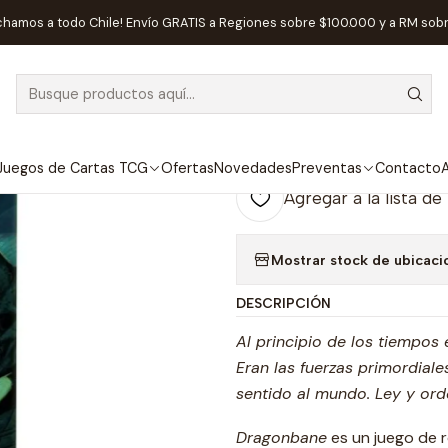
nicio
Juegos de Rol
Dragonbane Rol de Jubilo y Violencia - Españ
chamos a todo Chile! Envío GRATIS a Regiones sobre $100.000 y a RM sob
|
AGOTADO
Dragonbane Rol
Español
Juegos de Cartas TCG
Ofertas
Novedades
Preventas
Contacto
A
Agregar a la lista de
Mostrar stock de ubicaci
DESCRIPCIÓN
Al principio de los tiempos
Eran las fuerzas primordiale
sentido al mundo. Ley y ord
Dragonbane
es un juego de ro