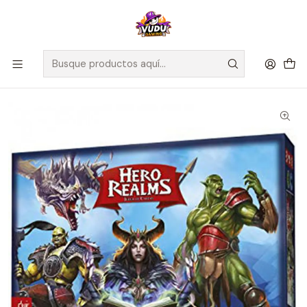
🚀 ¡Despachamos a todo Chile! Envío GRATIS a Regiones sobre
$100.000 y a RM sobre $35.000
Inicio
Juegos de Mesa
Editorial
Devir
Hero Realms: Juego de Cartas - Español