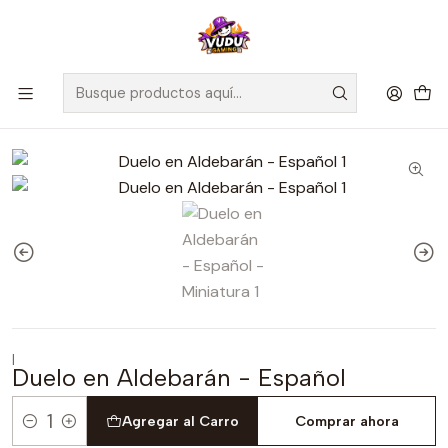
🚀 ¡Despachamos a todo Chile! Envío GRATIS a Regiones sobre
$100.000 y a RM sobre $35.000
Inicio
Juegos de Mesa
Editorial
Maldito Games
Duelo en Aldebarán - Español
|
Duelo en Aldebarán - Español
Agregar al Carro
Comprar ahora
Cantidad