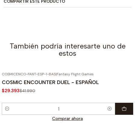
COMPARTIR ESTE PRODUCTO
También podría interesarte uno de
estos
COSMICENCO-FANT-ESP-1-BAS
|
Fantasy Flight Games
-30%
COSMIC ENCOUNTER DUEL - ESPAÑOL
$29.393
$41.990
Cantidad
Comprar ahora