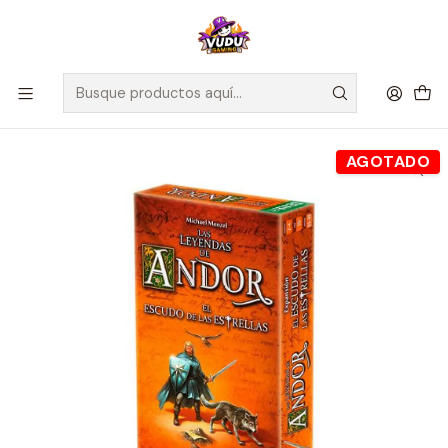
🚀 ¡Despachamos a todo Chile! Envío GRATIS a Regiones sobre
$100.000 y a RM sobre $35.000
Inicio
Juegos de Mesa
Editorial
Devir
Las Leyendas de Andor: El Escudo de las Estrellas - Español
AGOTADO