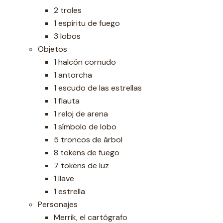
2 troles
1 espíritu de fuego
3 lobos
Objetos
1 halcón cornudo
1 antorcha
1 escudo de las estrellas
1 flauta
1 reloj de arena
1 símbolo de lobo
5 troncos de árbol
8 tokens de fuego
7 tokens de luz
1 llave
1 estrella
Personajes
Merrik, el cartógrafo