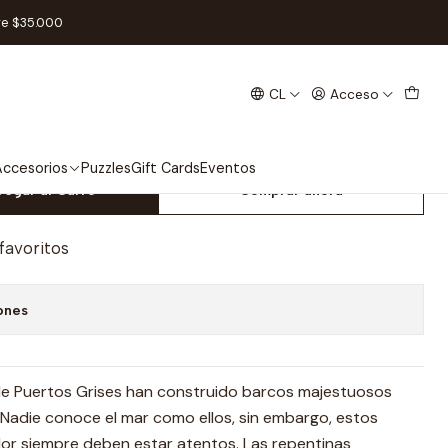
s Expansión de Héroes - Español
re $35.000
CL
Acceso
s Anillos LCG: Cazador de
ión de Héroes - Español
ccesorios
Puzzles
Gift Cards
Eventos
regar al Carro
Comprar ahora
 favoritos
ones
de Puertos Grises han construido barcos majestuosos
 Nadie conoce el mar como ellos, sin embargo, estos
or siempre deben estar atentos. Las repentinas