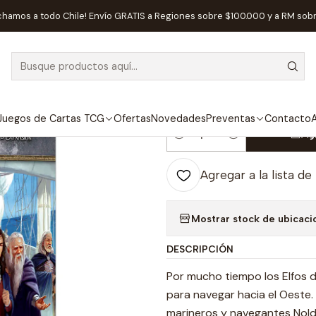
ial
Fantasy Flight
El Señor de los Anillos LCG: Cazador de Sueño
chamos a todo Chile! Envío GRATIS a Regiones sobre $100.000 y a RM sob
|
El Señor de lo
Sueños Expans
Juegos de Cartas TCG
Ofertas
Novedades
Preventas
Contacto
A
Ag
Cantidad
Agregar a la lista de
Mostrar stock de ubicaci
DESCRIPCIÓN
Por mucho tiempo los Elfos 
para navegar hacia el Oeste.
marineros y navegantes Nold