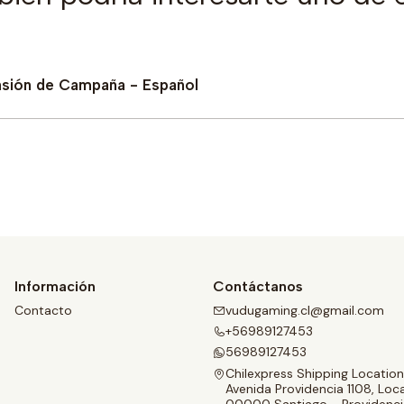
ansión de Campaña - Español
Comprar ahora
Información
Contáctanos
Contacto
vudugaming.cl@gmail.com
+56989127453
56989127453
Chilexpress Shipping Location
Avenida Providencia 1108, Loca
00000 Santiago - Providenci