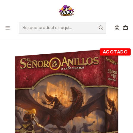
🚀 ¡Despachamos a todo Chile! Envío GRATIS a Regiones sobre
$100.000 y a RM sobre $35.000
Inicio
Juegos de Mesa
Editorial
Fantasy Flight
El Señor de los Anillos LCG - El Retorno del Rey expansión de
saga - Español
AGOTADO