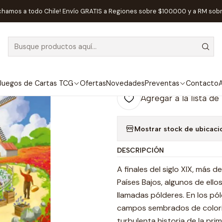
l
Maldito Games
El Valle de los Molinos + New Calendar tile + 
chamos a todo Chile! Envío GRATIS a Regiones sobre $100.000 y a RM sob
|
AGOTADO
El Valle de lo
+ New Wheel 
Juegos de Cartas TCG
Ofertas
Novedades
Preventas
Contacto
A
Agregar a la lista de
Mostrar stock de ubicaci
DESCRIPCIÓN
A finales del siglo XIX, más 
Países Bajos, algunos de ello
llamadas pólderes. En los pó
campos sembrados de colorido
turbulenta historia de la pr