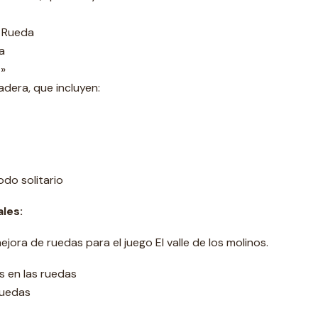
e Rueda
a
X»
era, que incluyen:
do solitario
les:
ora de ruedas para el juego El valle de los molinos.
 en las ruedas
ruedas