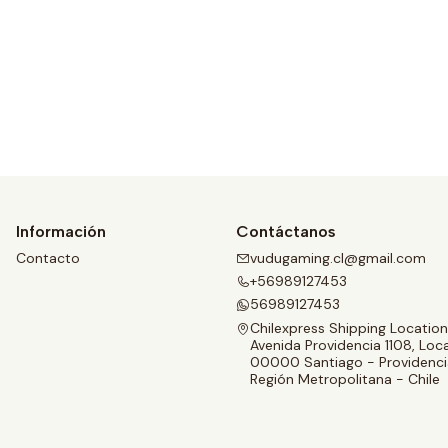
Ver detalles
Información
Contáctanos
Contacto
vudugaming.cl@gmail.com
+56989127453
56989127453
Chilexpress Shipping Location
Avenida Providencia 1108, Loca
00000 Santiago - Providenci
Región Metropolitana - Chile