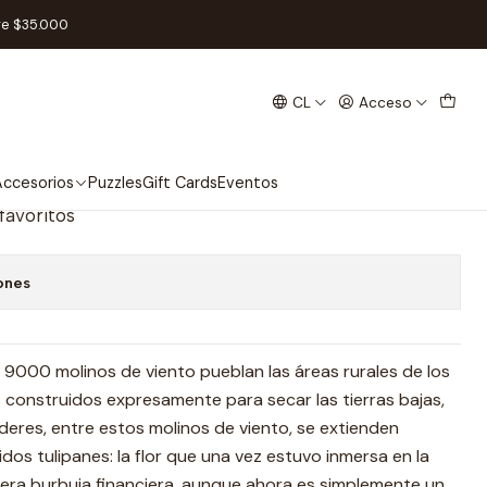
New Wheel Enhancements - Español
re $35.000
CL
Acceso
s Molinos + New Calendar tile
Enhancements - Español
ccesorios
Puzzles
Gift Cards
Eventos
 favoritos
ones
de 9000 molinos de viento pueblan las áreas rurales de los
s construidos expresamente para secar las tierras bajas,
lderes, entre estos molinos de viento, se extienden
s tulipanes: la flor que una vez estuvo inmersa en la
imera burbuja financiera, aunque ahora es simplemente un