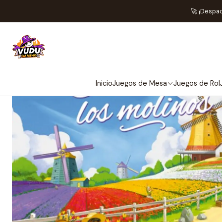
Inicio
Juegos de Mesa
Editoria
🚀 ¡Despa
Inicio
Juegos de Mesa
Juegos de Rol